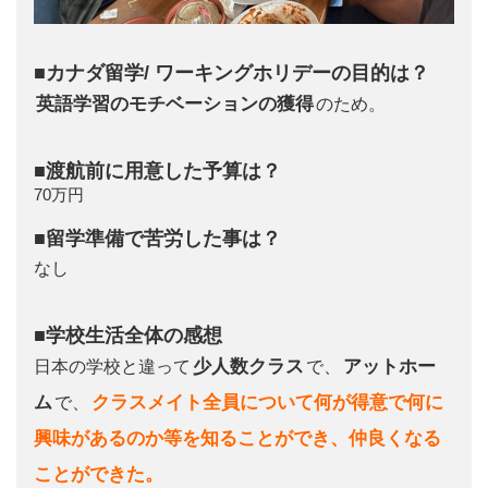
■カナダ留学/ ワーキングホリデーの目的は？
英語学習のモチベーションの獲得
のため。
■渡航前に用意した予算は？
70万円
■留学準備で苦労した事は？
なし
■学校生活全体の感想
少人数クラス
アットホー
日本の学校と違って
で、
ム
クラスメイト全員について何が得意で何に
で、
興味があるのか等を知ることができ、仲良くなる
ことができた。