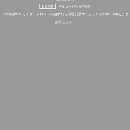
営業時間
平日 10〜17時 ※予約制
Copyright ©
カナダ・トロントの留学なら現地日系エージェントのACTIV8カナダ
留学センター