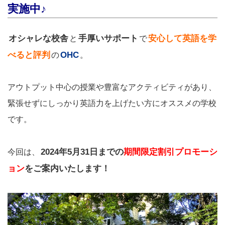
実施中♪
オシャレな校舎
手厚いサポート
安心して英語を学
と
で
べると評判
OHC
の
。
アウトプット中心の授業や豊富なアクティビティがあり、
緊張せずにしっかり英語力を上げたい方にオススメの学校
です。
2024年5月31日までの
期間限定割引プロモーシ
今回は、
ョン
をご案内いたします！