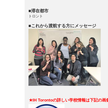
■滞在都市
トロント
■これから渡航する方にメッセージ
★IH Torontoの詳しい学校情報は下記の