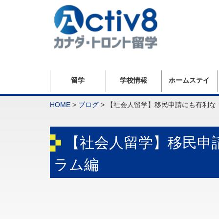
留学
学校情報
ホームステイ
HOME
>
ブログ
>
【社会人留学】移民申請にも有利な『P
【社会人留学】移民申請
ラム編