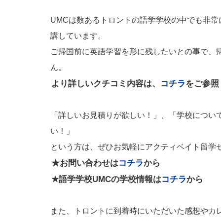
UMCは数あるトロントの語学学校の中でも非
講しています。
ご帰国前に英語学習を形に残したいとの事で、
ん。
より詳しいクチコミ内容は、
コチラ
をご参照
「詳しいお見積りが欲しい！」、「学校につい
い！」
という方は、ぜひお気軽にアクティベイト留学
★お問い合わせは
コチラ
から
★語学学校UMCの学校情報は
コチラ
から
また、トロントに到着時にいただいた感想やカ