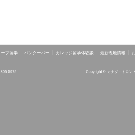
コープ留学
バンクーバー
カレッジ留学体験談
最新現地情報
6-805-5975
Copyright ©
カナダ・トロント