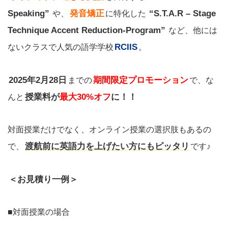
Speaking”
発音矯正
“S.T.A.R – Stage
や、
に特化した
Technique Accent Reduction-Program”
など、他には
RCIIS
ないクラスで人気の語学学校
。
2025年2月28日
期間限定プロモーション
までの
で、な
授業料が
最大30%オフ
に！！
んと
対面授業だけでなく、オンライン授業の選択肢もあるの
渡航前に英語力を上げたい方にもピッタリ
で、
です♪
＜お見積り一例＞
■対面授業の場合