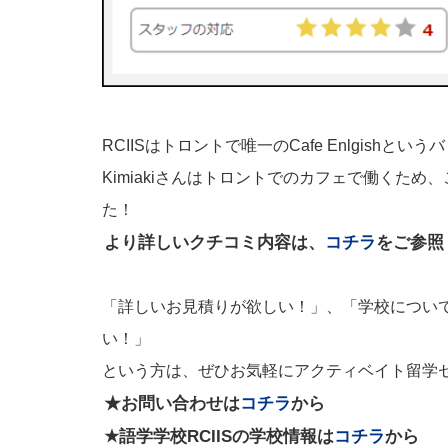
RCIISはトロントで唯一のCafe Enlgis
Kimiakiさんはトロントでのカフェで働くた
た！
より詳しいクチコミ内容は、
コチラ
をご参照
「詳しいお見積りが欲しい！」、「学校につい
い！」
という方は、ぜひお気軽にアクティベイト留学
★お問い合わせは
コチラ
から
★語学学校RCIISの学校情報は
コチラ
から