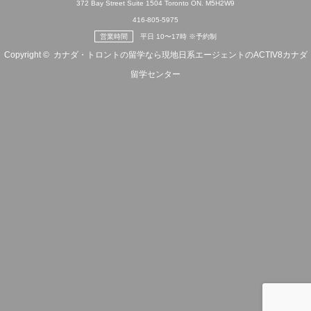
372 Bay Street Suite 1504 Toronto ON. M5H2W9
416-805-5975
営業時間
平日 10〜17時 ※予約制
Copyright ©
カナダ・トロントの留学なら現地日系エージェントのACTIV8カナダ
留学センター