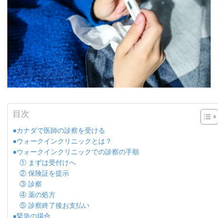
目次
●カナダで医師の診察を受ける
●ウォークインクリニックとは？
●ウォークインクリニックでの診察の手順
① まずは受付けへ
② 保険証を提示
③ 診察
④ 薬の処方
⑤ 診察終了後お支払い
●緊急の場合