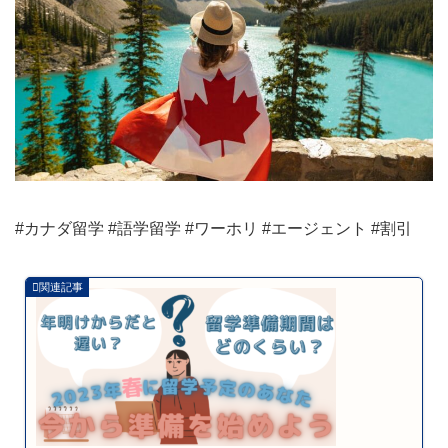
#カナダ留学 #語学留学 #ワーホリ #エージェント #割引