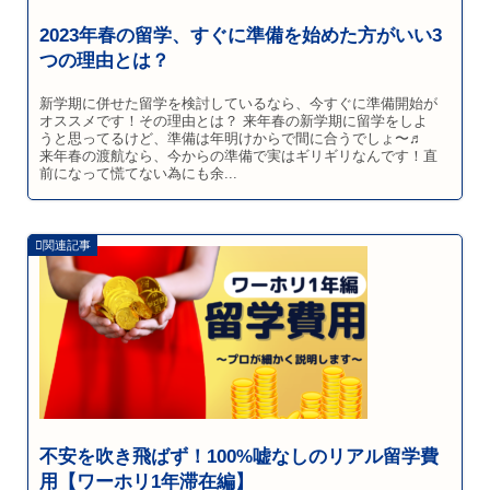
2023年春の留学、すぐに準備を始めた方がいい3
つの理由とは？
新学期に併せた留学を検討しているなら、今すぐに準備開始が
オススメです！その理由とは？ 来年春の新学期に留学をしよ
うと思ってるけど、準備は年明けからで間に合うでしょ〜♬
来年春の渡航なら、今からの準備で実はギリギリなんです！直
前になって慌てない為にも余...
不安を吹き飛ばず！100%嘘なしのリアル留学費
用【ワーホリ1年滞在編】