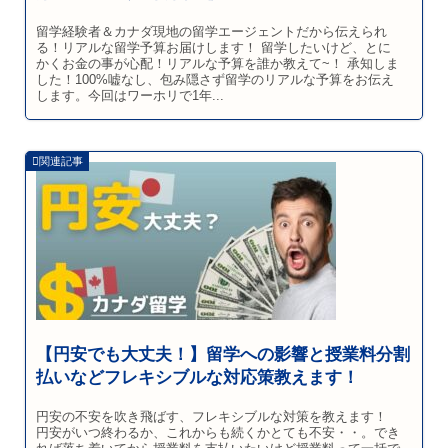
留学経験者＆カナダ現地の留学エージェントだから伝えられ
る！リアルな留学予算お届けします！ 留学したいけど、とに
かくお金の事が心配！リアルな予算を誰か教えて~！ 承知しま
した！100%嘘なし、包み隠さず留学のリアルな予算をお伝え
します。今回はワーホリで1年...
【円安でも大丈夫！】留学への影響と授業料分割
払いなどフレキシブルな対応策教えます！
円安の不安を吹き飛ばす、フレキシブルな対策を教えます！
円安がいつ終わるか、これからも続くかとても不安・・。でき