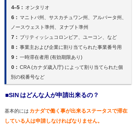
4–5：
オンタリオ
6：
マニトバ州、サスカチュワン州、アルバータ州、
ノースウェスト準州、ヌナブト準州
7：
ブリティッシュコロンビア、ユーコン、など
8：
事業主および企業に割り当てられた事業番号用
9：
一時滞在者用 (有効期限あり)
0：
CRA (カナダ歳入庁) によって割り当てられた個
別の税番号など
■SIN
はどんな人が申請出来るの？
カナダで働く事が出来るステータスで滞在
基本的には
している人は申請しなければなりません。