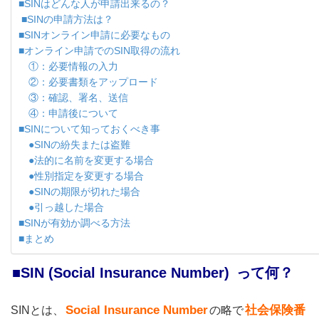
■SINはどんな人が申請出来るの？
■SINの申請方法は？
■SINオンライン申請に必要なもの
■オンライン申請でのSIN取得の流れ
①：必要情報の入力
②：必要書類をアップロード
③：確認、署名、送信
④：申請後について
■SINについて知っておくべき事
●SINの紛失または盗難
●法的に名前を変更する場合
●性別指定を変更する場合
●SINの期限が切れた場合
●引っ越した場合
■SINが有効か調べる方法
■まとめ
■SIN (Social Insurance Number)
って何？
Social Insurance Number
社会保険番
SINとは、
の略で