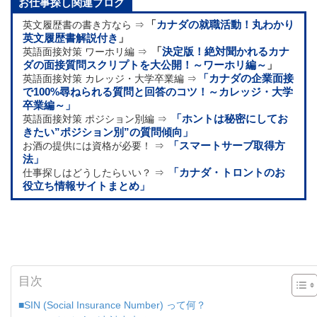
お仕事探し関連ブログ
英文履歴書の書き方なら ⇒
「
カナダの就職活動！丸わかり
英文履歴書解説付き
」
英語面接対策 ワーホリ編 ⇒
「
決定版！絶対聞かれるカナ
ダの面接質問スクリプトを大公開！～ワーホリ編～
」
英語面接対策 カレッジ・大学卒業編 ⇒
「カナダの企業面接
で100%尋ねられる質問と回答のコツ！～カレッジ・大学
卒業編～」
英語面接対策 ポジション別編 ⇒
「ホントは秘密にしてお
きたい”ポジション別”の質問傾向」
お酒の提供には資格が必要！ ⇒
「スマートサーブ取得方
法」
仕事探しはどうしたらいい？ ⇒
「カナダ・トロントのお
役立ち情報サイトまとめ」
目次
■SIN (Social Insurance Number) って何？