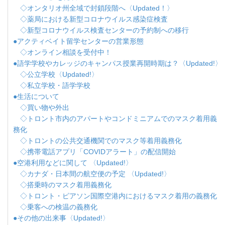
◇オンタリオ州全域で封鎖段階へ〈Updated！〉
◇薬局における新型コロナウイルス感染症検査
◇新型コロナウイルス検査センターの予約制への移行
●アクティベイト留学センターの営業形態
◇オンライン相談を受付中！
●語学学校やカレッジのキャンパス授業再開時期は？〈Updated!〉
◇公立学校〈Updated!〉
◇私立学校・語学学校
●生活について
◇買い物や外出
◇トロント市内のアパートやコンドミニアムでのマスク着用義
務化
◇トロントの公共交通機関でのマスク等着用義務化
◇携帯電話アプリ「COVIDアラート」の配信開始
●空港利用などに関して 〈Updated!〉
◇カナダ・日本間の航空便の予定 〈Updated!〉
◇搭乗時のマスク着用義務化
◇トロント・ピアソン国際空港内におけるマスク着用の義務化
◇乗客への検温の義務化
●その他の出来事〈Updated!〉