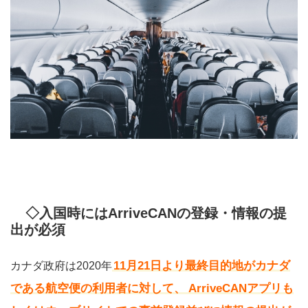
◇入国時には
ArriveCANの登録・情報の提
出が必須
11月21日より最終目的地がカナダ
カナダ政府は2020年
である航空便の利用者に対して、
ArriveCANアプリも