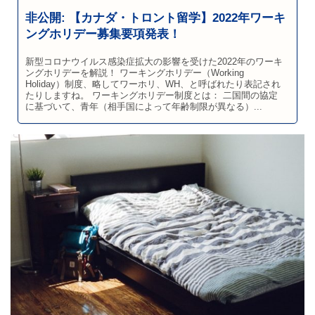
非公開: 【カナダ・トロント留学】2022年ワーキ
ングホリデー募集要項発表！
新型コロナウイルス感染症拡大の影響を受けた2022年のワーキ
ングホリデーを解説！ ワーキングホリデー（Working
Holiday）制度、略してワーホリ、WH、と呼ばれたり表記され
たりしますね。 ワーキングホリデー制度とは： 二国間の協定
に基づいて、青年（相手国によって年齢制限が異なる）...