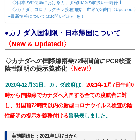
◇日本の郵便局におけるカナダ宛EMSの取扱い一時停止
◇カナダ、コロナワクチン接種開始 世界で3番目〈Updated!〉
●最新情報についてはお問い合わせを！
●カナダ入国制限・日本帰国について
〈New &
Updated!
〉
◇カナダへの国際線搭乗72時間前にPCR検査
陰性証明の提示義務化
〈New
!
〉
2020年12月31日、カナダ政府は、
2021年
1月7日午前0
時から国際線でカナダへ入国する全ての渡航者に対
し、出国前72時間以内の新型コロナウイルス検査の陰
性証明の提示を義務付ける
旨発表しました。
実施開始日：2021年1月7日から