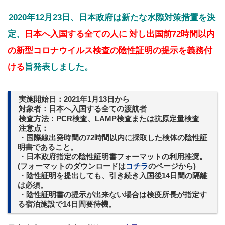
2020年12月23日、日本政府は新たな水際対策措置を決
定、
日本へ入国する全ての人に
対し出国前72時間以内
の新型コロナウイルス検査の陰性証明の提示を義務付
ける
旨発表しました。
実施開始日：2021年1月13日から
対象者：日本へ入国する全ての渡航者
検査方法：PC
R検査、LAMP検査または抗原定量検査
注意点：
・国際線出発時間の72時間以内に採取した検体の陰性証
明書であること。
・日本政府指定の陰性証明書フォーマットの利用推奨。
(フォーマットのダウンロードは
コチラ
のページから)
・陰性証明を提出しても、引き続き入国後14日間の隔離
は必須。
・陰性証明書の提示が出来ない場合は検疫所長が指定す
る宿泊施設で14日間要待機。