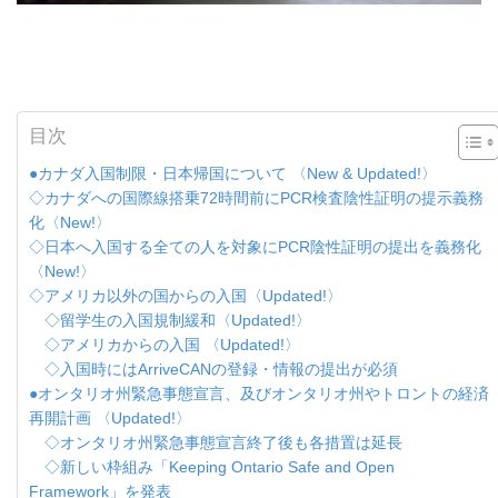
目次
●カナダ入国制限・日本帰国について 〈New & Updated!〉
◇カナダへの国際線搭乗72時間前にPCR検査陰性証明の提示義務
化〈New!〉
◇日本へ入国する全ての人を対象にPCR陰性証明の提出を義務化
〈New!〉
◇アメリカ以外の国からの入国〈Updated!〉
◇留学生の入国規制緩和〈Updated!〉
◇アメリカからの入国 〈Updated!〉
◇入国時にはArriveCANの登録・情報の提出が必須
●オンタリオ州緊急事態宣言、及びオンタリオ州やトロントの経済
再開計画 〈Updated!〉
◇オンタリオ州緊急事態宣言終了後も各措置は延長
◇新しい枠組み「Keeping Ontario Safe and Open
Framework」を発表