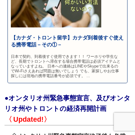
【カナダ・トロント留学】カナダ到着後すぐ使え
る携帯電話－その①－
日本で契約、到着後すぐ使用できます！！ ワーホリや学生な
ど、長期でトロントへ滞在する場合携帯電話は必須アイテムと
なっていますよね。 日本への連絡はLINEやSkypeで出来るの
でWi-Fiさえあれば問題は無いでしょう でも、家探しやお仕事
探しには現地の携帯電話番号が必須です。 ...
●オンタリオ州緊急事態宣言、及びオンタ
リオ州やトロントの経済再開計画
〈
Updated!〉