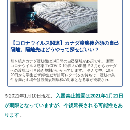
【コロナウイルス関連】カナダ渡航後必須の自己
隔離。隔離先はどうやって探せばいい？
引き続きカナダ渡航後は14日間の自己隔離が必須です。 新型
コロナウイルス感染症(COVID-19)拡大の影響で３月からカナダ
への渡航は引き続き規制がかかっています。 そんな中、10月
20日から学生ビザ(学生ビザ許可レター)をお持ちで、渡航の条
件を満たす場合は渡航規制緩和の対象となる事が発表され...
入国禁止措置は2021年1月21日
※2021年1月10日現在、
が期限となっていますが、今後延長される可能性もあ
ります
。