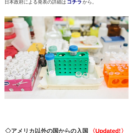
コチラ
日本政府による発表の詳細は
から。
◇アメリカ以外の国からの入国
〈
Updated
!〉