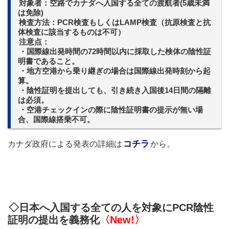
対象者：空路でカナダへ入国する全ての渡航者(5歳未満
は免除)
検査方法：PC
R検査もしくはLAMP検査（抗原検査と抗
体検査に該当するものは不可）
注意点：
・国際線出発時間の72時間以内に採取した検体の陰性証
明書であること。
・地方空港から乗り継ぎの場合は国際線出発時刻から起
算。
・陰性証明を提出しても、引き続き入国後14日間の隔離
は必須。
・空港チェックインの際に陰性証明書の提示が無い場
合、国際線搭乗不可。
コチラ
カナダ政府による発表の詳細は
から。
◇日本へ入国する全ての人を対象にPCR陰性
証明の提出を義務化
〈New
!
〉