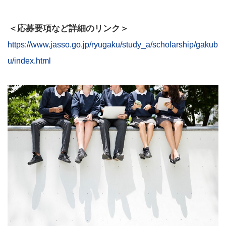
＜応募要項など詳細のリンク＞
https://www.jasso.go.jp/ryugaku/study_a/scholarship/gakub
u/index.html