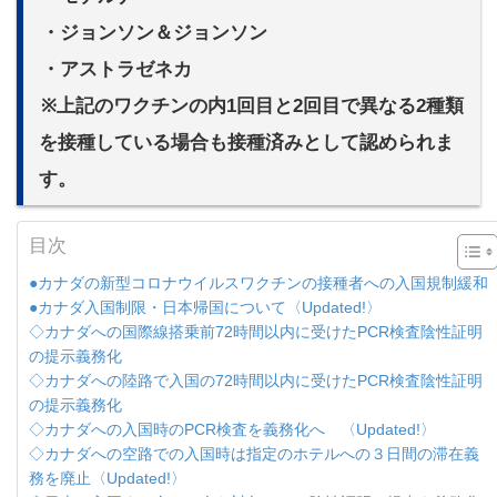
・ジョンソン＆ジョンソン
・アストラゼネカ
※上記のワクチンの内1回目と2回目で異なる2種類
を接種している場合も接種済みとして認められま
す。
目次
●カナダの新型コロナウイルスワクチンの接種者への入国規制緩和
●カナダ入国制限・日本帰国について〈Updated!〉
◇カナダへの国際線搭乗前72時間以内に受けたPCR検査陰性証明
の提示義務化
◇カナダへの陸路で入国の72時間以内に受けたPCR検査陰性証明
の提示義務化
◇カナダへの入国時のPCR検査を義務化へ 〈Updated!〉
◇カナダへの空路での入国時は指定のホテルへの３日間の滞在義
務を廃止〈Updated!〉