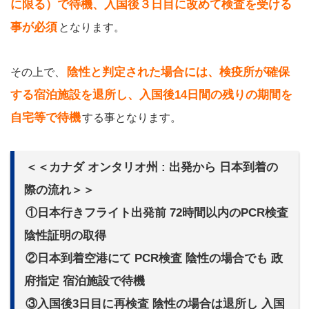
に限る）で待機、入国後３日目に改めて検査を受ける
事が必須
となります。
陰性と判定された場合には、検疫所が確保
その上で、
する宿泊施設を退所し、入国後14日間の残りの期間を
自宅等で待機
する事となります。
＜＜カナダ オンタリオ州 : 出発から 日本到着の
際の流れ＞＞
①日本行きフライト出発前 72時間以内のPCR検査
陰性証明の取得
②日本到着空港にて PCR検査 陰性の場合でも 政
府指定 宿泊施設で待機
③入国後3日目に再検査 陰性の場合は退所し 入国