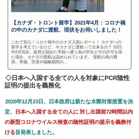
【カナダ・トロント留学】2021年4月：コロナ禍
の中のカナダに渡航、現状をお伺いしました！
これで安心！コロナ禍中のカナダ入国レポート！ カナダへの
留学を考えているけど、今カナダに渡航って出来るの？ 2021
年6月現在、政府が認めた学校へ通う為の学生ビザの許可を得
た場合、カナダの渡航は認められています。 渡航の為の費
用、準備、空港や隔離期間の...
◇日本へ入国する全ての人を対象にPCR陰性
証明の提出を義務化
2020年12月23日、日本政府は新たな水際対策措置を決
定、
日本へ入国する全ての人に
対し出国前72時間以内
の新型コロナウイルス検査の陰性証明の提示を義務付
ける
旨発表しました。