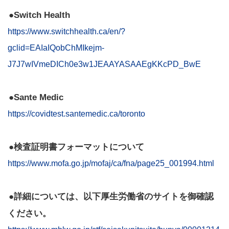
●Switch Health
https://www.switchhealth.ca/en/?
gclid=EAIaIQobChMIkejm-
J7J7wIVmeDICh0e3w1JEAAYASAAEgKKcPD_BwE
●Sante Medic
https://covidtest.santemedic.ca/toronto
●検査証明書フォーマットについて
https://www.mofa.go.jp/mofaj/ca/fna/page25_001994.html
●詳細については、以下厚生労働省のサイトを御確認
ください。