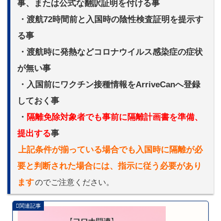
事、または公式な翻訳証明を付ける事
・渡航72時間前と入国時の陰性検査証明を提示す
る事
・渡航時に発熱などコロナウイルス感染症の症状
が無い事
・入国前にワクチン接種情報をArriveCanへ登録
しておく事
・
隔離免除対象者でも事前に隔離計画書を準備、
提出する
事
上記条件が揃っている場合でも入国時に隔離が必
要と判断された場合には、指示に従う必要があり
ます
のでご注意ください。