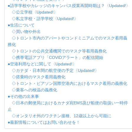
●語学学校やカレッジのキャンパス授業再開時期は？〈Updated!〉
◇公立学校〈Updated!〉
◇私立学校・語学学校〈Updated!〉
●生活について
◇買い物や外出
◇トロント市内のアパートやコンドミニアムでのマスク着用義
務化
◇トロントの公共交通機関でのマスク等着用義務化
◇携帯電話アプリ「COVIDアラート」の配信開始
●空港利用などに関して〈Updated!〉
◇カナダ・日本間の航空便の予定〈Updated!〉
◇搭乗時のマスク着用義務化
◇トロント・ピアソン国際空港内におけるマスク着用の義務化
◇乗客への検温の義務化
●その他の出来事
◇日本の郵便局におけるカナダ宛EMS及び船便の取扱い一時停
止
◇オンタリオ州のワクチン接種、12歳以上から可能に
●最新情報についてはお問い合わせを！