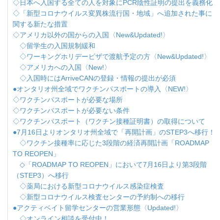
◇日本へ入国する全ての人を対象にPCR陰性証明の提出を義務化
◇「新型コロナウイルス変異株流行国・地域」へ追加された事に
関する新たな措置
◇アメリカ以外の国からの入国〈New&Updated!〉
◇留学生の入国規制緩和
◇ワーキングホリデービザで渡航予定の方〈New&Updated!〉
◇アメリカへの入国〈New!〉
◇入国時にはArriveCANの登録・情報の提出が必須
●オンタリオ州全域でワクチンパスポートの導入〈NEW!〉
◇ワクチンパスポートが必要な場所
◇ワクチンパスポートが必要ない条件
◇ワクチンパスポート（ワクチン接種証明書）の取得について
●7月16日よりオンタリオ州全域で「再開計画」のSTEP3へ移行！
◇ワクチン接種率に応じた3段階の経済再開計画「ROADMAP
TO REOPEN」
◇「ROADMAP TO REOPEN」において7月16日より第3段階
（STEP3）へ移行
◇薬局における新型コロナウイルス感染症検査
◇新型コロナウイルス検査センターの予約制への移行
●アクティベイト留学センターの営業形態〈Updated!〉
◇オンライン相談を受付中！