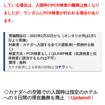
している場合は、入国時のPCR検査の義務は無くなり
ましたが、ランダムにPCR検査が行われる場合があり
ます
。
実施開始日：2021年2月22日から（オンタリオ州は2月1
日より実施）
対象者：カナダへ入国する全ての渡航者(一部例外を除
く)
検査方法：PC
R検査もしくはLAMP検査（抗原検査と抗
体検査に該当するものは不可）
費用：無料
カナダ政府による発表の詳細は
コチラ
から。
◇カナダへの空路での入国時は指定のホテル
への３日間の滞在義務を廃止
〈
Updated!〉