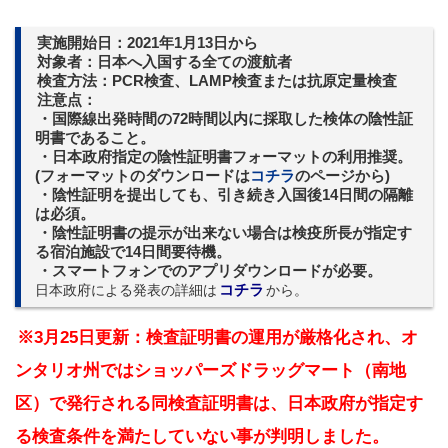
実施開始日：2021年1月13日から
対象者：日本へ入国する全ての渡航者
検査方法：PC
R検査、LAMP検査または抗原定量検査
注意点：
・国際線出発時間の72時間以内に採取した検体の陰性証
明書であること。
・日本政府指定の陰性証明書フォーマットの利用推奨。
(フォーマットのダウンロードは
コチラ
のページから)
・陰性証明を提出しても、引き続き入国後14日間の隔離
は必須。
・陰性証明書の提示が出来ない場合は検疫所長が指定す
る宿泊施設で14日間要待機。
・スマートフォンでのアプリダウンロードが必要。
日本政府による発表の詳細は
コチラ
から。
※3月25日更新：検査証明書の運用が厳格化され、オ
ンタリオ州ではショッパーズドラッグマート（南地
区）で発行される同検査証明書は、日本政府が指定す
る検査条件を満たしていない事が判明しました。