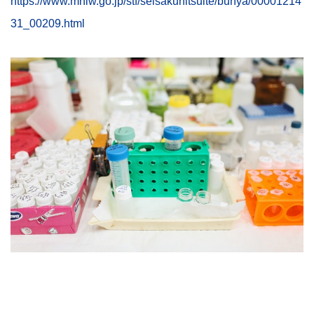
https://www.mhlw.go.jp/stf/seisakunitsuite/bunya/00001214
31_00209.html